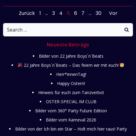
Posts
Posts
Pos
Page
Page
Page
Page
Page
Page
Page
Zurück
1
…
3
4
5
6
7
…
30
Vor
Search
navigation
navigation
nav
for:
Neueste Beiträge
Bilder von 22 Jahre Boys´n`Beats
22 Jahre Boys´n`Beats – Das feiern wir mit euch!
Herr*innenTag!
Happy Ostern!
Hinweis für euch zum Tanzverbot
OSTER-SPECIAL IM CLUB
Bilder vom 360° Party Future Edition
Bilder vom Karneval 2026
Bilder von der Ich bin ein Star – Holt mich hier raus! Party