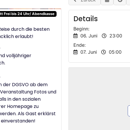
itt Frei bis 24 Uhr/ Abendkasse
Details
eise durch die besten
Beginn:
06. Juni
23:00
cklich erlaubt!
Ende:
-
07. Juni
05:00
d volljähriger
ch.
-
n der DGSVO ab dem
r Veranstaltung Fotos und
ls in den sozialen
erer Homepage zu
erden. Als Gast erklärst
 einverstanden!