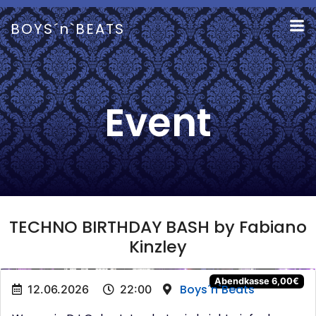
Zum
Inhalt
BOYS´n`BEATS
springen
Event
TECHNO BIRTHDAY BASH by Fabiano
Kinzley
Abendkasse 6,00€
Boys´n`Beats
12.06.2026
22:00