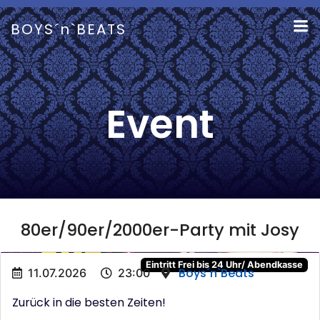
Zum
Inhalt
BOYS´n`BEATS
springen
Event
80er/90er/2000er-Party mit Josy
Eintritt Frei bis 24 Uhr/ Abendkasse
Boys´n`Beats
11.07.2026
23:00
Zurück in die besten Zeiten!