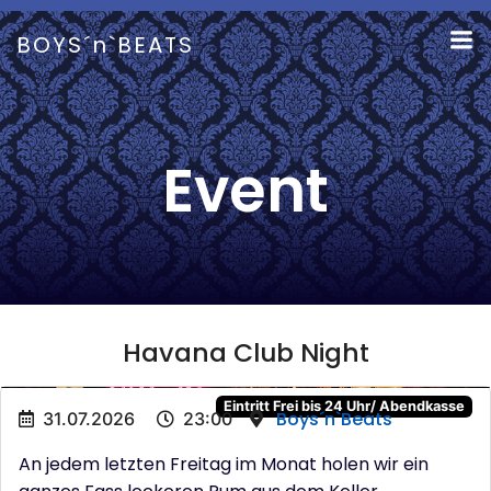
Zum
Inhalt
BOYS´n`BEATS
springen
Event
Havana Club Night
Eintritt Frei bis 24 Uhr/ Abendkasse
Boys´n`Beats
31.07.2026
23:00
An jedem letzten Freitag im Monat holen wir ein