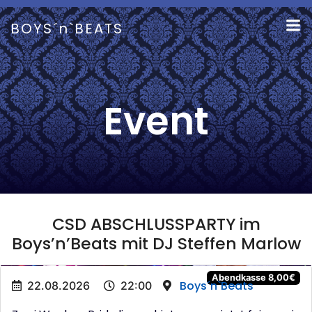
Zum
Inhalt
BOYS´n`BEATS
springen
Event
CSD ABSCHLUSSPARTY im
Boys’n’Beats mit DJ Steffen Marlow
Abendkasse 8,00€
Boys´n`Beats
22.08.2026
22:00