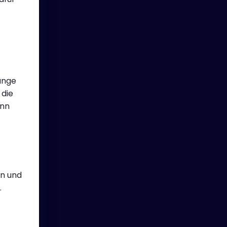
änge
 die
ann
en und
.