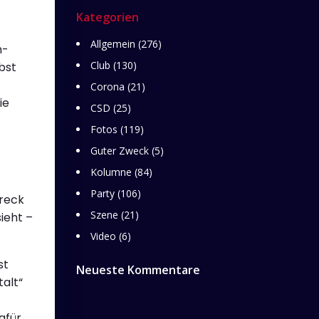
Kategorien
Allgemein
(276)
m-
Club
(130)
bst
Corona
(21)
ie
CSD
(25)
Fotos
(119)
Guter Zweck
(5)
Kolumne
(84)
Party
(106)
reck
Szene
(21)
ieht –
Video
(6)
st
Neueste Kommentare
alt“
afür