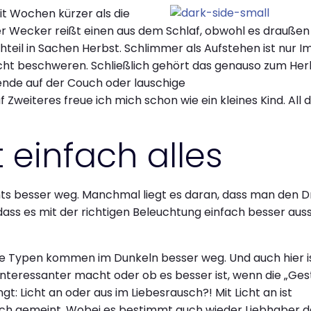
it Wochen kürzer als die
er Wecker reißt einen aus dem Schlaf, obwohl es draußen
hteil in Sachen Herbst. Schlimmer als Aufstehen ist nur I
nicht beschweren. Schließlich gehört das genauso zum Her
ende auf der Couch oder lauschige
eiteres freue ich mich schon wie ein kleines Kind. All d
 einfach alles
besser weg. Manchmal liegt es daran, dass man den D
 dass es mit der richtigen Beleuchtung einfach besser auss
he Typen kommen im Dunkeln besser weg. Und auch hier i
nteressanter macht oder ob es besser ist, wenn die „Gest
t: Licht an oder aus im Liebesrausch?! Mit Licht an ist
isch gemeint. Wobei es bestimmt auch wieder Liebhaber d