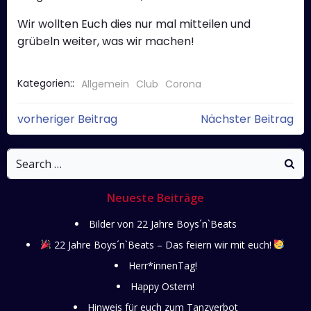
Wir wollten Euch dies nur mal mitteilen und
grübeln weiter, was wir machen!
Kategorien::
Allgemein
Club
Corona
Post
Post
vorheriger Beitrag
Nächster Beitrag
navigation
navigati
Search
for:
Neueste Beiträge
Bilder von 22 Jahre Boys´n`Beats
22 Jahre Boys´n`Beats – Das feiern wir mit euch!
Herr*innenTag!
Happy Ostern!
Hinweis für euch zum Tanzverbot