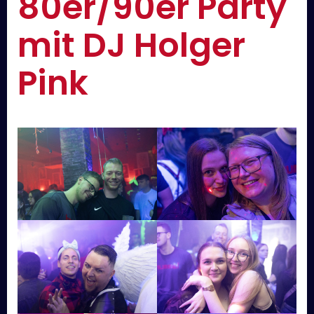
80er/90er Party
mit DJ Holger
Pink