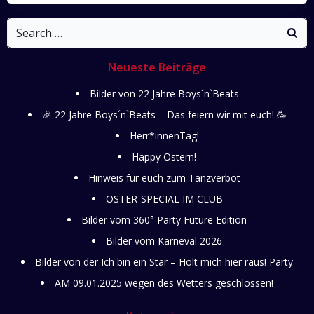
navigation
navigati
Search
for:
Neueste Beiträge
Bilder von 22 Jahre Boys´n`Beats
🎉 22 Jahre Boys´n`Beats – Das feiern wir mit euch! 🥳
Herr*innenTag!
Happy Ostern!
Hinweis für euch zum Tanzverbot
OSTER-SPECIAL IM CLUB
Bilder vom 360° Party Future Edition
Bilder vom Karneval 2026
Bilder von der Ich bin ein Star – Holt mich hier raus! Party
AM 09.01.2025 wegen des Wetters geschlossen!