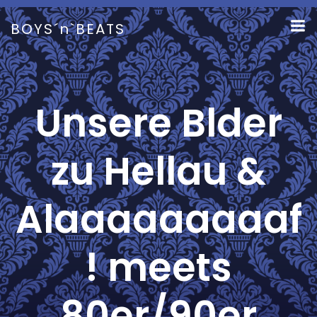
Zum
Inhalt
BOYS´n`BEATS
springen
Unsere Blder
zu Hellau &
Alaaaaaaaaaf
! meets
80er/90er