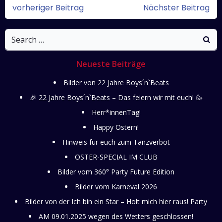
Post
Post
vorheriger Beitrag
Nächster Beitrag
navigation
navigati
Search
for:
Neueste Beiträge
Bilder von 22 Jahre Boys´n`Beats
🎉 22 Jahre Boys´n`Beats – Das feiern wir mit euch! 🥳
Herr*innenTag!
Happy Ostern!
Hinweis für euch zum Tanzverbot
OSTER-SPECIAL IM CLUB
Bilder vom 360° Party Future Edition
Bilder vom Karneval 2026
Bilder von der Ich bin ein Star – Holt mich hier raus! Party
AM 09.01.2025 wegen des Wetters geschlossen!