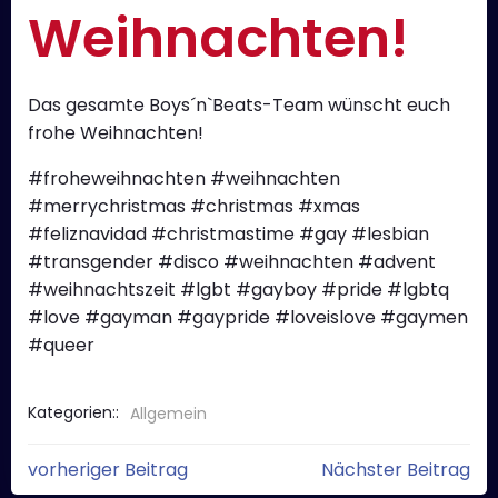
Weihnachten!
Das gesamte Boys´n`Beats-Team wünscht euch
frohe Weihnachten!
#froheweihnachten #weihnachten
#merrychristmas #christmas #xmas
#feliznavidad #christmastime #gay #lesbian
#transgender #disco #weihnachten #advent
#weihnachtszeit #lgbt #gayboy #pride #lgbtq
#love #gayman #gaypride #loveislove #gaymen
#queer
Kategorien::
Allgemein
Post
Post
vorheriger Beitrag
Nächster Beitrag