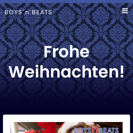
Zum
Inhalt
BOYS´n`BEATS
springen
Frohe
Weihnachten!