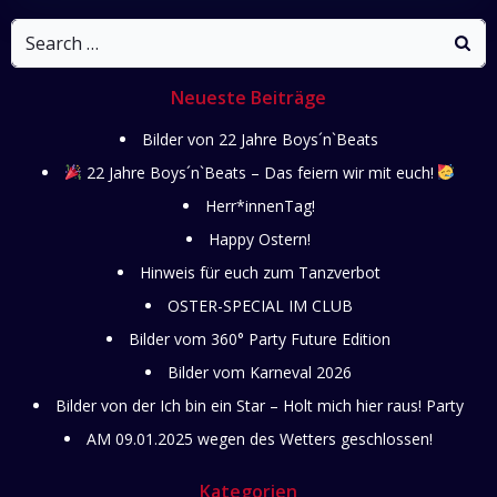
navigation
navigati
Search
for:
Neueste Beiträge
Bilder von 22 Jahre Boys´n`Beats
22 Jahre Boys´n`Beats – Das feiern wir mit euch!
Herr*innenTag!
Happy Ostern!
Hinweis für euch zum Tanzverbot
OSTER-SPECIAL IM CLUB
Bilder vom 360° Party Future Edition
Bilder vom Karneval 2026
Bilder von der Ich bin ein Star – Holt mich hier raus! Party
AM 09.01.2025 wegen des Wetters geschlossen!
Kategorien