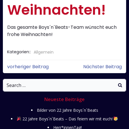
Weihnachten!
Das gesamte Boys´n`Beats-Team wünscht euch
frohe Weihnachten!
Kategorien::
Allgemein
Post
Post
vorheriger Beitrag
Nächster Beitrag
navigation
navigati
Search
for:
Neueste Beiträge
Bilder von 22 Jahre Boys´n`Beats
22 Jahre Boys´n`Beats – Das feiern wir mit euch!
Herr*innenTag!