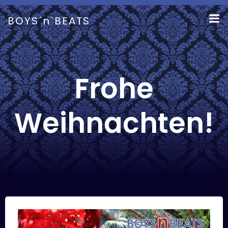
Zum
Inhalt
BOYS´n`BEATS
springen
Frohe
Weihnachten!