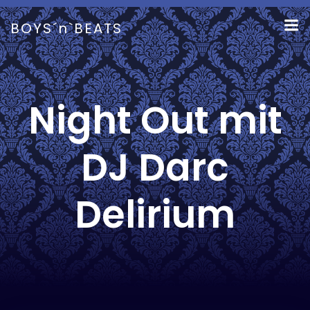
Zum
Inhalt
BOYS´n`BEATS
springen
Night Out mit
DJ Darc
Delirium