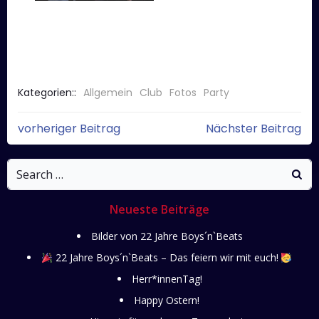
Kategorien::
Allgemein
Club
Fotos
Party
Post
Post
vorheriger Beitrag
Nächster Beitrag
navigation
navigati
Search
for:
Neueste Beiträge
Bilder von 22 Jahre Boys´n`Beats
22 Jahre Boys´n`Beats – Das feiern wir mit euch!
Herr*innenTag!
Happy Ostern!